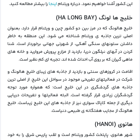
این کشور آشنا خواهیم نمود. درباره ویتنام
اینجا
را بیشتر مطالعه کنید.
خلیج‌ ها لونگ (HA LONG BAY)
خلیج‌ هالونگ که در مرز بین دو کشور چین و ویتنام قرار دارد، بعنوان
اصلی‌ ترین
جاذبه‌ ی ویتنام
شناخته می‌ شود. این منطقه به خاطر
داشتن ستونهای سنگی آهکی، از شهرتی جهانی برخوردار است. شنا
کردن در آبهای نیلگون دریا، بازدید از مزارع پرورش مروارید و خانه‌ های
ماهی گیران که بر روی آب احداث‌ شده‌ اند، تجربه ای کم نظیر است.
اقامت در کروزهای سنتی و بازدید از جاذبه های زیبای خلیج هالونگ و
شرکت در فعالیتهای تفریحی موجود در سواحل این خلیج، از اصلی‌ ترین
جاذبه‌ های گردشگری ‌در این خلیج است؛ که همواره مورد توجه
گردشگران زیادی قرار گرفته است. البته فعالیتها و تفریحات دریایی
دیگری از جمله کایاک سواری نیز از جاذبه های این خلیج زیباست. خلیج
هالونگ از عجایب هفتگانه ی طبیعی دنیاست.
هانوی (HANOI)
شهر هانوی، پایتخت کشور ویتنام است و لقب پاریس شرق را به خود