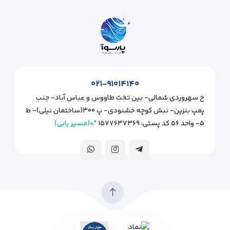
۰۲۱-۹۱۰۱۴۱۴۰
خ سهروردی شمالی- بین تخت طاووس و عباس آباد- جنب
پمپ بنزین- نبش کوچه خشنودی- پ ۳۰۰(ساختمان نیلی)- ط
۵- واحد ۵۶ کد پستی: ۱۵۷۷۶۳۷۳۶۹
">(مسیر یابی)