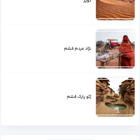
کویر
نژاد مردم قشم
ژئو پارک قشم