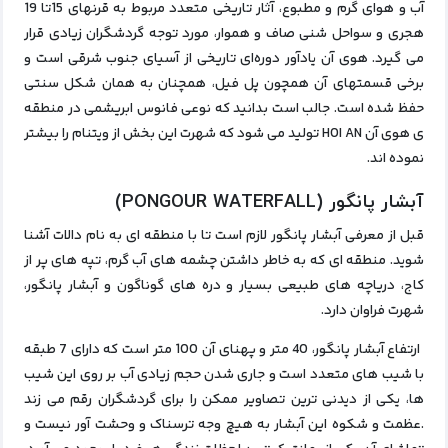
آب‌ و هوای گرم و مطبوع، آثار تاریخی متعدد مربوط به قرنهای 15تا 19
هجری و سواحل شنی صاف و هموار، مورد توجه گردشگران زیادی قرار
می‌ گیرد. هوی آن یادآور دوره‌ای تاریخی از آسیای جنوب شرقی است و
برخی قسمتهای آن همچون پل فیل، همچنان به همان شکل سنتی
حفظ‌ شده‌ است. جالب است بدانید که نوعی فانوس ابریشمی در منطقه‌
ی هوی آن HOI AN تولید می‌ شود که شهرت این بخش از ویتنام را بیشتر
نموده‌ اند.
آبشار پانگور (PONGOUR WATERFALL)
قبل از معرفی آبشار پانگور لازم است تا با منطقه‌ ای به نام دالات آشنا
شوید. منطقه‌ ای که به خاطر داشتن چشمه‌ های آب گرم، تپه‌ های پر از
کاج، دریاچه‌ های طبیعی بسیار و دره‌ های گوناگون و
آبشار پانگور،
شهرت فراوان دارد.
ارتفاع آبشار پانگور، 40 متر و پهنای آن 100 متر است که دارای 7 طبقه
با شیب‌ های متعدد است و جاری شدن حجم زیادی آب بر روی این شیب‌
ها، یکی از دیدنی‌ ترین تصاویر ممکن را برای گردشگران رقم می‌ زند
.عظمت و شکوه این آبشار به‌ هیچ‌ وجه ترسناک و وحشت‌ آور نیست و