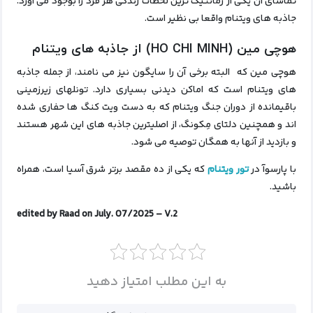
تماشای آن‌ یکی از رمانتیک‌ ترین لحظات زندگی هر فرد را بوجود می آورد.
جاذبه های ویتنام واقعا بی نظیر است.
هوچی مین (HO CHI MINH) از جاذبه های ویتنام
هوچی مین که البته برخی آن را سایگون نیز می‌ نامند، از جمله جاذبه‌
های ویتنام است که اماکن دیدنی بسیاری دارد. تونلهای زیرزمینی
باقیمانده از دوران جنگ ویتنام که به دست ویت کنگ ها حفاری‌ شده
اند و همچنین دلتای مِکونگ، از اصلیترین جاذبه‌ های این شهر هستند
و بازدید از آنها به همگان توصیه می‌ شود.
با پارسوآ در
تور ویتنام
که یکی از ده مقصد برتر شرق آسیا است، همراه
باشید.
edited by Raad on July. 07/2025 – V.2
به این مطلب امتیاز دهید