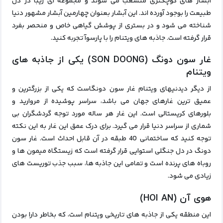
آبشار های کوچکتری منشعب می شوند و مجموعه‌ ای زیبا در دل
طبیعت را بوجود آورده اند. این آبشار بعنوان چهارمین آبشار مشهور دنیا
شناخته می‌ شود و در بستری از پوشش گیاهی خاص و منحصر بفرد
قرار گرفته است
. جاذبه های ویتنام را با پارسوآ تجربه کنید.
غار سون دونگ (SON DOONG) یکی از جاذبه های
ویتنام
از دیگر دیدنیهای ویتنام غار سون دونگاست که یکی از بزرگترین و
عمیق‌ ترین غارهای جهان می باشد، سراسر پوشیده از مروارید و
بلورهای کریستالی است. این غار هر ساله مورد توجه گردشگران بی‌
شماری از سراسر دنیا قرار می‌ گیرد. برای درک عمق این غار به این نکته
توجه کنید که ساختمانی 40 طبقه در آن قابل احداث است. غار سون
دونگ در دل جنگلی استوایی قرار گرفته است که زیستگاه میمون‌ ها و
روباه‌ های پرنده است و تمامی این جاذبه ها، سبب جذب توریست های
زیادی می شود.
هوی آن (HOI AN)
این منطقه یکی از جاذبه های تاریخی ویتنام است، که بخاطر دارا بودن