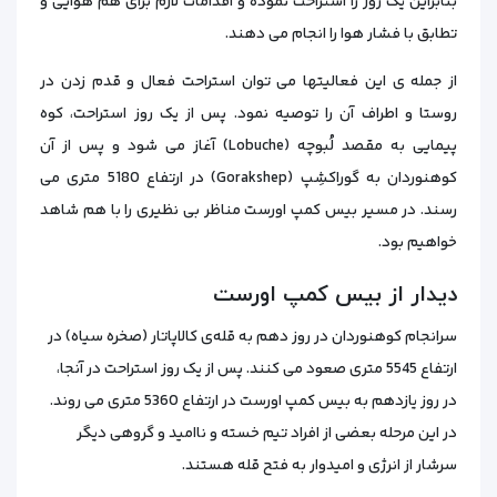
بنابراین یک روز را استراحت نموده و اقدامات لازم برای هم هوایی و
تطابق با فشار هوا را انجام می‌ دهند.
از جمله ی این فعالیتها می توان استراحت فعال و قدم زدن در
روستا و اطراف آن را توصیه نمود. پس از یک روز استراحت، کوه‌
پیمایی به مقصد لُبوچه (Lobuche) آغاز می‌ شود و پس‌ از آن
کوهنوردان به گوراکشِپ (Gorakshep) در ارتفاع 5180 متری می‌
رسند. در مسیر بیس کمپ اورست مناظر بی نظیری را با هم شاهد
خواهیم بود.
دیدار از بیس کمپ اورست
سرانجام کوهنوردان در روز دهم به قله‌ی کالاپاتار (صخره سیاه) در
ارتفاع 5545 متری صعود می کنند. پس از یک روز استراحت در آنجا،
در روز یازدهم به بیس کمپ اورست در ارتفاع 5360 متری می روند.
در این مرحله بعضی از افراد تیم خسته و ناامید و گروهی دیگر
سرشار از انرژی و امیدوار به فتح قله هستند.