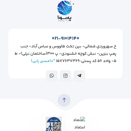
۰۲۱-۹۱۰۱۴۱۴۰
خ سهروردی شمالی- بین تخت طاووس و عباس آباد- جنب
پمپ بنزین- نبش کوچه خشنودی- پ ۳۰۰(ساختمان نیلی)- ط
۵- واحد ۵۶ کد پستی: ۱۵۷۷۶۳۷۳۶۹
">(مسیر یابی)