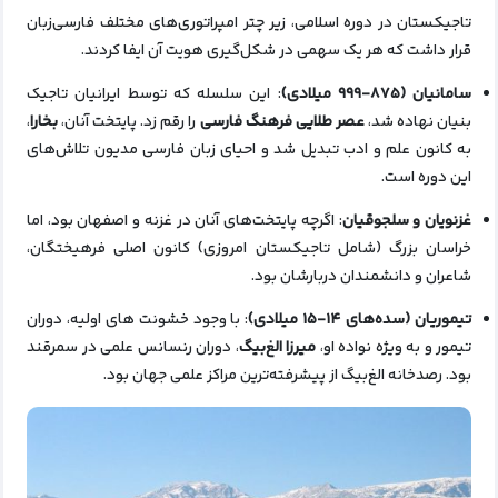
تاجیکستان در دوره اسلامی، زیر چتر امپراتوری‌های مختلف فارسی‌زبان
قرار داشت که هر یک سهمی در شکل‌گیری هویت آن ایفا کردند.
سامانیان (۸۷۵-۹۹۹ میلادی)
: این سلسله که توسط ایرانیان تاجیک
بنیان نهاده شد،
عصر طلایی فرهنگ فارسی
را رقم زد. پایتخت آنان،
بخارا
،
به کانون علم و ادب تبدیل شد و احیای زبان فارسی مدیون تلاش‌های
این دوره است.
غزنویان و سلجوقیان
: اگرچه پایتخت‌های آنان در غزنه و اصفهان بود، اما
خراسان بزرگ (شامل تاجیکستان امروزی) کانون اصلی فرهیختگان،
شاعران و دانشمندان دربارشان بود.
تیموریان (سده‌های ۱۴-۱۵ میلادی)
: با وجود خشونت‌ های اولیه، دوران
تیمور و به ویژه نواده او،
میرزا الغ‌بیگ
، دوران رنسانس علمی در سمرقند
بود. رصدخانه الغ‌بیگ از پیشرفته‌ترین مراکز علمی جهان بود.