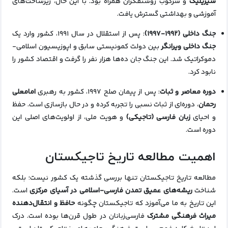
سیریلیک
و سرکوب روشنفکران همراه بود. با این حال، زیرساخت‌های
آموزشی و بهداشتی گسترش یافت.
جنگ داخلی (۱۹۹۲-۱۹۹۷)
: پس از استقلال در سال ۱۹۹۱، کشور وارد یک
جنگ داخلی ویرانگر
بین دولت کمونیستی سابق و اپوزیسیون اسلامی-
دموکراتیک شد. این جنگ جان ده‌ها هزار نفر را گرفت و اقتصاد کشور را
نابود کرد.
دوره معاصر و ثبات
: پس از پیمان صلح ۱۹۹۷، کشور به رهبری
امامعلی
رحمان
، دوره‌ای از ثبات نسبی را تجربه کرده و در حال بازسازی است. حفظ
و احیای
زبان فارسی (تاجیکی)
و هویت ملی، از اولویت‌های اصلی این
دوره است.
اهمیت مطالعه تاریخ تاجیکستان
مطالعه تاریخ تاجیکستان تنها بررسی گذشته یک کشور نیست؛ بلکه
شناخت
ریشه‌های عمیق تمدن فارسی-اسلامی در آسیای مرکزی
است.
این تاریخ به ما می‌آموزد که تاجیکستان چگونه
حافظ و انتقال‌دهنده
میراث فرهنگی مشترک
فارسی‌زبانان در طول قرن‌ها بوده است. درک