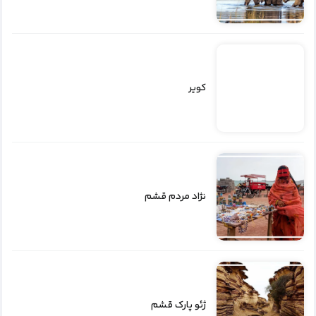
کویر
نژاد مردم قشم
ژئو پارک قشم