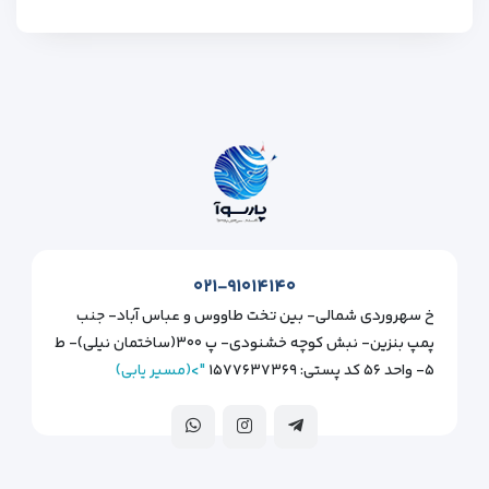
۰۲۱-۹۱۰۱۴۱۴۰
خ سهروردی شمالی- بین تخت طاووس و عباس آباد- جنب
پمپ بنزین- نبش کوچه خشنودی- پ ۳۰۰(ساختمان نیلی)- ط
۵- واحد ۵۶ کد پستی: ۱۵۷۷۶۳۷۳۶۹
">(مسیر یابی)