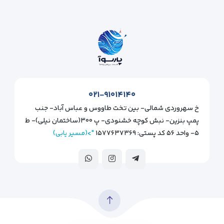
۰۲۱-۹۱۰۱۴۱۴۰
خ سهروردی شمالی- بین تخت طاووس و عباس آباد- جنب
پمپ بنزین- نبش کوچه خشنودی- پ ۳۰۰(ساختمان نیلی)- ط
۵- واحد ۵۶ کد پستی: ۱۵۷۷۶۳۷۳۶۹
">(مسیر یابی)