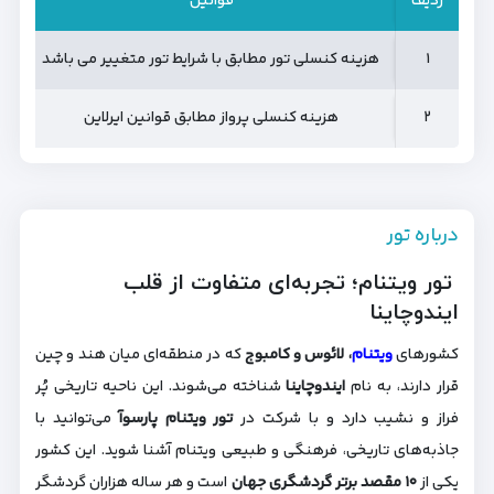
ردیف
ردیف
قوانین
م
۱
۱
هزینه کنسلی تور مطابق با شرایط تور متغییر می باشد
از ۲۰% تا ۰۰
۲
۲
هزینه کنسلی پرواز مطابق قوانین ایرلاین
درباره تور
تور ویتنام؛ تجربه‌ای متفاوت از قلب
ایندوچاینا
کشورهای
ویتنام
، لائوس و کامبوج
که در منطقه‌ای میان هند و چین
قرار دارند، به نام
ایندوچاینا
شناخته می‌شوند. این ناحیه تاریخی پُر
فراز و نشیب دارد و با شرکت در
تور ویتنام پارسوآ
می‌توانید با
جاذبه‌های تاریخی، فرهنگی و طبیعی ویتنام آشنا شوید. این کشور
یکی از
۱۰ مقصد برتر گردشگری جهان
است و هر ساله هزاران گردشگر