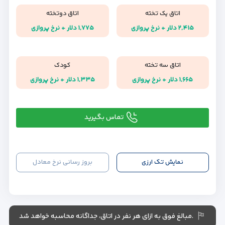
اتاق یک تخته
اتاق دوتخته
۲,۴۱۵ دلار + نرخ پروازی
۱,۷۷۵ دلار + نرخ پروازی
اتاق سه تخته
کودک
۱,۶۶۵ دلار + نرخ پروازی
۱,۳۳۵ دلار + نرخ پروازی
تماس بگیرید
نمایش تک ارزی
بروز رسانی نرخ معادل
.مبالغ فوق به ازای هر نفر در اتاق، جداگانه محاسبه خواهد شد