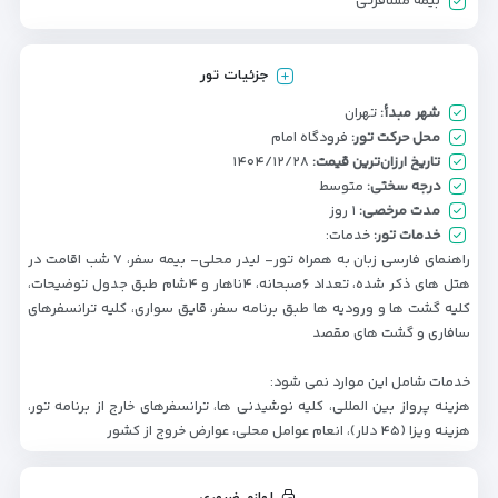
بیمه مسافرتی
جزئیات تور
شهر مبدأ:
تهران
محل حرکت تور:
فرودگاه امام
تاریخ ارزان‌ترین قیمت:
۱۴۰۴/۱۲/۲۸
درجه سختی:
متوسط
مدت مرخصی:
۱ روز
خدمات تور:
خدمات:
راهنمای فارسی زبان به همراه تور- لیدر محلی- بیمه سفر، ۷ شب اقامت در
هتل های ذکر شده، تعداد ۶صبحانه، ۴ناهار و ۴شام طبق جدول توضیحات،
کلیه گشت ها و وروديه ها طبق برنامه سفر، قایق سواری، کلیه ترانسفرهای
سافاری و گشت های مقصد
خدمات شامل این موارد نمی شود:
هزینه پرواز بین المللی، کلیه نوشیدنی ها، ترانسفرهای خارج از برنامه تور،
هزینه ویزا (۴۵ دلار)، انعام عوامل محلی، عوارض خروج از کشور
لوازم ضروری