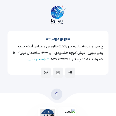
۰۲۱-۹۱۰۱۴۱۴۰
خ سهروردی شمالی- بین تخت طاووس و عباس آباد- جنب
پمپ بنزین- نبش کوچه خشنودی- پ ۳۰۰(ساختمان نیلی)- ط
۵- واحد ۵۶ کد پستی: ۱۵۷۷۶۳۷۳۶۹
">(مسیر یابی)