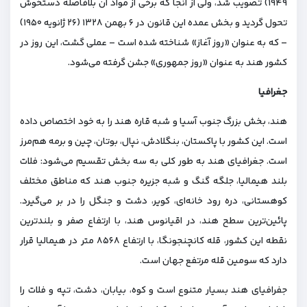
۱۹۴۹) تصویب شد، ولی از آنجا که برخی از مواد آن بلافاصله دستخوش
تحول گردید و بخش عمده این قانون در ۶ بهمن ۱۳۲۸ (۲۶ ژانویه ۱۹۵۰)
– که به عنوان «روز آغاز» شناخته شده‌ است – عملی گشت، این روز در
کشور هند به عنوان «روز جمهوری» جشن گرفته می‌شود.
جغرافیا
هند، بخش بزرگ جنوب آسیا و شبه قاره هند را به خود اختصاص داده‌
است. این کشور با پاکستان، بنگلادش، نپال، بوتان، چین و برمه هم‌مرز
است. جغرافیای هند به طور کلی به سه بخش تقسیم می‌شود: فلات
بلند هیمالیا، جلگه گنگ و شبه جزیره جنوب هند که مناطق مختلف
کوهستانی، دره رود خانه‌ای، کویر، دشت و جنگل را در بر می‌گیرد.
پائین‌ترین سطح هند، در اقیانوس هند، با ارتفاع صفر و بلندترین
نقطه این کشور، قله کانچنجونگا، با ارتفاع ۸۵۶۸ متر در هیمالیا قرار
دارد که سومین قله مرتفع جهان است.
جفرافیای هند بسیار متنوع است و کوه، بیابان، دشت، تپه و فلات را