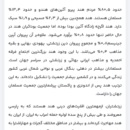
حدود ۸۰٫۵٪ مردم هند پیرو آئین‌های هندو و حدود ۱۳٫۴٪
مسلمان هستند. هند همچنین بیش از ۲٫۳٪ مسیحی و ۱٫۹٪ سیک
دارد. هند اگرچه زادگاه آئین بودا بوده، اما جمعیت بودائیان هند در
حال حاضر تنها حدود ۰٫۸٪ برآورد می‌شود. علاوه‌بر آن پیروان آیین
جینیسم۰٫۸٪ و مجموع پیروان دین زرتشتی، یهودی، بهایی و بقیه
مذاهب ۰٫۴٪ می‌باشد. با این وجود هند بزرگ‌ترین اجتماع فرقه
احمدیه و مذاهب ایرانی بهائی و زرتشتی در سراسر جهان است.
مسلمانان بیشتر در دهلی، بنگال غربی و نواحی شمال غربی کشور
زندگی می‌کنند و در کشمیر بیشتر جمعیت را تشکیل داده‌اند. به این
ترتیب هند پس از اندونزی و پاکستان پرشمارترین جمعیت مسلمان
جهان را داراست.
زرتشتیان، ازمهمترین اقلیت‌های دینی هند هستند که به پارسی
معروفند و طی بیش از پنج سده اولیه حمله اعراب به ایران، از ایران به
هند مهاجرت کرده‌اند و بیشتر در مناطق مختلف گجرات و مهاراشترا به