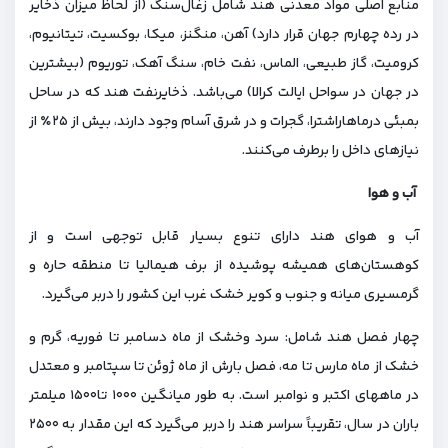
منابع اصلی مواد معدنی هند شامل زغال‌سنگ (از لحاظ میزان ذخایر
در رده چهارم جهان قرار دارد) آهن، منگنز، میکا، بوکسیت، تیتانیوم،
کرومیت، گاز طبیعی، الماس، نفت خام، سنگ آهک، توریوم (بیشترین
در جهان در سواحل ایالت کرالا) می‌باشد. ذخایرنفت هند که در ساحل
بمبئی درماهاراشترا، گجرات و در شرق آسام وجود دارند، بیش از ۲۵٪ از
نیازهای داخل را برطرف می‌کنند.
آب و هوا
آب و هوای هند دارای تنوع بسیار قابل توجهی است و از
کوهستان‌های همیشه پوشیده از برف هیمالیا تا منطقه حاره و
گرمسیری میانه و جنوب و کویر خشک غرب این کشور را دربر می‌گیرد.
چهار فصل هند شامل: سرد وخشک از ماه دسامبر تا فوریه، گرم و
خشک از ماه مارس تا مه، فصل بارش از ماه ژوئن تا سپتامبر و معتدل
در ماههای اکتبر و نوامبر است. به طور میانگین ۱۰۰۰ تا۱۵۰۰ میلمتر
باران در سال، تقریباً سراسر هند را دربر می‌گیرد که این مقدار به ۲۵۰۰