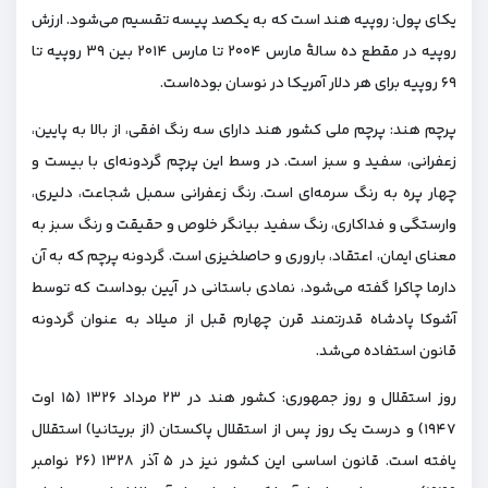
یکای پول: روپیه هند است که به یکصد پیسه تقسیم می‌شود. ارزش
روپیه در مقطع ده سالهٔ مارس ۲۰۰۴ تا مارس ۲۰۱۴ بین ۳۹ روپیه تا
۶۹ روپیه برای هر دلار آمریکا در نوسان بوده‌است.
پرچم هند: پرچم ملی کشور هند دارای سه رنگ افقی، از بالا به پایین،
زعفرانی، سفید و سبز است. در وسط این پرچم گردونه‌ای با بیست و
چهار پره به رنگ سرمه‌ای است. رنگ زعفرانی سمبل شجاعت، دلیری،
وارستگی و فداکاری، رنگ سفید بیانگر خلوص و حقیقت و رنگ سبز به
معنای ایمان، اعتقاد، باروری و حاصلخیزی است. گردونه پرچم که به آن
دارما چاکرا گفته می‌شود، نمادی باستانی در آیین بوداست که توسط
آشوکا پادشاه قدرتمند قرن چهارم قبل از میلاد به عنوان گردونه
قانون استفاده می‌شد.
روز استقلال و روز جمهوری: کشور هند در ۲۳ مرداد ۱۳۲۶ (۱۵ اوت
۱۹۴۷) و درست یک روز پس از استقلال پاکستان (از بریتانیا) استقلال
یافته‌ است. قانون اساسی این کشور نیز در ۵ آذر ۱۳۲۸ (۲۶ نوامبر