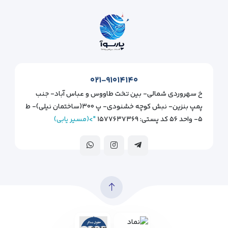
۰۲۱-۹۱۰۱۴۱۴۰
خ سهروردی شمالی- بین تخت طاووس و عباس آباد- جنب
پمپ بنزین- نبش کوچه خشنودی- پ ۳۰۰(ساختمان نیلی)- ط
۵- واحد ۵۶ کد پستی: ۱۵۷۷۶۳۷۳۶۹
">(مسیر یابی)