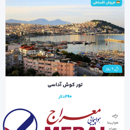
فروش اقساطی
۷ روز
تور کوش آداسی
۲۹۰
دلار
هواپیما
: معراج