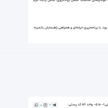
ی، کوله‌پشتی مناسب، کفش پیاده‌روی، لباس راحت، کرم
 با برنامه‌ریزی حرفه‌ای و همراهی راهنمایان باتجربه،
خ سهروردی شمالی- بین تخت طاووس و عباس آباد- جنب پمپ بنزین- نبش کوچه خشنودی- پ ۳۰۰(ساختمان نیلی)- ط ۵- واحد ۵۶ کد پستی:
">(مسیر