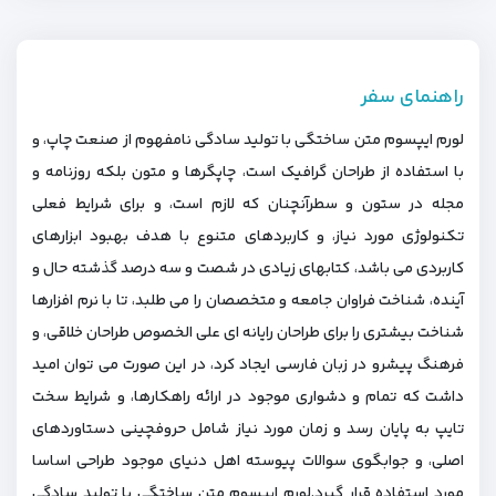
راهنمای سفر
لورم ایپسوم متن ساختگی با تولید سادگی نامفهوم از صنعت چاپ، و
با استفاده از طراحان گرافیک است، چاپگرها و متون بلکه روزنامه و
مجله در ستون و سطرآنچنان که لازم است، و برای شرایط فعلی
تکنولوژی مورد نیاز، و کاربردهای متنوع با هدف بهبود ابزارهای
کاربردی می باشد، کتابهای زیادی در شصت و سه درصد گذشته حال و
آینده، شناخت فراوان جامعه و متخصصان را می طلبد، تا با نرم افزارها
شناخت بیشتری را برای طراحان رایانه ای علی الخصوص طراحان خلاقی، و
فرهنگ پیشرو در زبان فارسی ایجاد کرد، در این صورت می توان امید
داشت که تمام و دشواری موجود در ارائه راهکارها، و شرایط سخت
تایپ به پایان رسد و زمان مورد نیاز شامل حروفچینی دستاوردهای
اصلی، و جوابگوی سوالات پیوسته اهل دنیای موجود طراحی اساسا
مورد استفاده قرار گیرد.لورم ایپسوم متن ساختگی با تولید سادگی