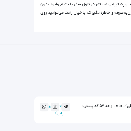
یدها و پشتیبانی مستمر در طول سفر باعث می‌شود بدون
به‌صرفه و خاطره‌انگیز که با خیال راحت می‌توانید روی
خ سهروردی شمالی- بین تخت طاووس و عباس آباد- جنب پمپ بنزین- نبش کوچه خشنودی- پ ۳۰۰(ساختمان نیلی)- ط ۵- واحد ۵۶ کد پستی:
">(مسیر
یابی)