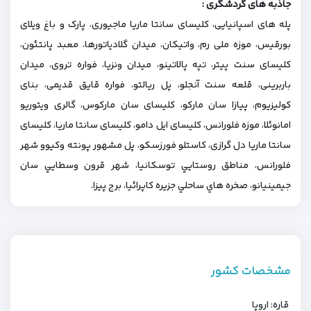
جاذبه های گردشگری :
پله های اسپانیایی، کلیسای سانتا ماریا ماجیوری، پارک و باغ ویلای
بورقیس، موزه ملی رم، واتیکان، میدان گلادیاتورها، معبد پانتئون،
کلیسای سنت پیتر، تپه پالاتینو، میدان ونزیا، فواره تروی، میدان
باربرینی، قلعه سنت آنجلو، پل ريالتو، فواره قایق قدیمی، بنای
کولیزیوم، پيازا سان ماركو، کلیسای سان مارکوس، گالری ویتوریو
امانوئلا، موزه فلورانس، کلیسای ایل دامو، کلیسای سانتا ماریا، کلیسای
سانتا ماریا دل گرازی، کاستلو فورزسکو، پل مشهور پونته وكيوو شهر
فلورانس، مناطق روستايي توسكانيا، شهر قرون وسطايي سان
جيمينيانو، صخره هاي ساحلي جزيره كاپرائيا، برج پیزا.
مشخصات کشور
قاره: اروپا