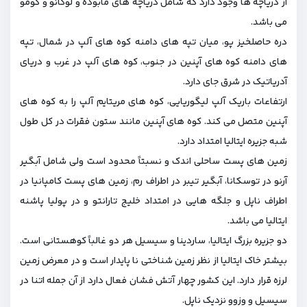
از دریاچه‌ ها وجود دارد که شامل دریاچه‌ های مابوده و لوگانو و کومو
می باشد.
دره حاصلخیز پو، میان تپه‌ های دامنه کوه های آلپ در شمال، تپه‌
های دامنه کوه های آپنین در جنوب، کوه های آلپ در غرب و دریای
آدریاتیک در شرق جای دارد.
ارتفاعات باریک آلپ لیگوریایی، کوه های مریتایم آلپ را به کوه های
آپنین متصل می‌ کند. کوه های آپنین مانند ستون فقرات در کل طول
شبه جزیره ایتالیا امتداد دارد.
زمین های پست ساحلی اندک و نسبتاً محدود است ولی شامل آبگیر
آرنو در توسکانا، آبگیر تیبر در اطراف رم، زمین های پست کامپانیا در
اطراف ناپل و جلگه ‌هایی در امتداد خلیج تارانتو و در پولیا پاشنه
ایتالیا می‌ باشد.
دو جزیره بزرگ ایتالیا، ساردینا و سیسیل هر دو غالباً کوهستانی است.
بیشتر خاک ایتالیا از نظر زمین شناختی نا پایدار است و در معرض زمین
لرزه قرار دارد. این کشور چهار آتش فشان فعال دارد از آن جمله اتنا در
سیسیل و وزوو نزدیک ناپل.