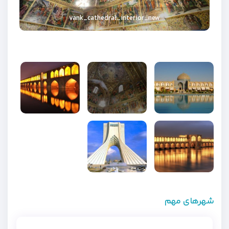
13_Isfahan 2
vank_cathedral_interior_new
4388756-Royal-Square-in-Esfahan-0
Tehran-Azadi-00
1280px-Si-o-se-Pol
شهرهای مهم