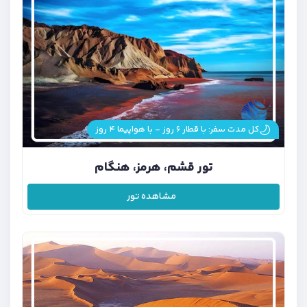
کل مدت سفر: با قطار ۶ روز - با هواپیما ۴ روز
تور قشم، هرمز، هنگام
مشاهده تور