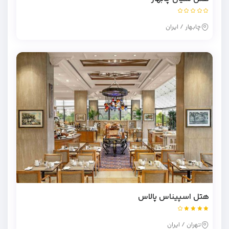
چابهار / ایران
هتل اسپیناس پالاس
تهران / ایران