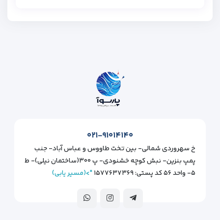
۰۲۱-۹۱۰۱۴۱۴۰
خ سهروردی شمالی- بین تخت طاووس و عباس آباد- جنب
پمپ بنزین- نبش کوچه خشنودی- پ ۳۰۰(ساختمان نیلی)- ط
۵- واحد ۵۶ کد پستی: ۱۵۷۷۶۳۷۳۶۹
">(مسیر یابی)