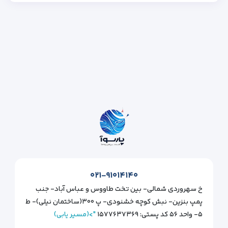
۰۲۱-۹۱۰۱۴۱۴۰
خ سهروردی شمالی- بین تخت طاووس و عباس آباد- جنب
پمپ بنزین- نبش کوچه خشنودی- پ ۳۰۰(ساختمان نیلی)- ط
۵- واحد ۵۶ کد پستی: ۱۵۷۷۶۳۷۳۶۹
">(مسیر یابی)