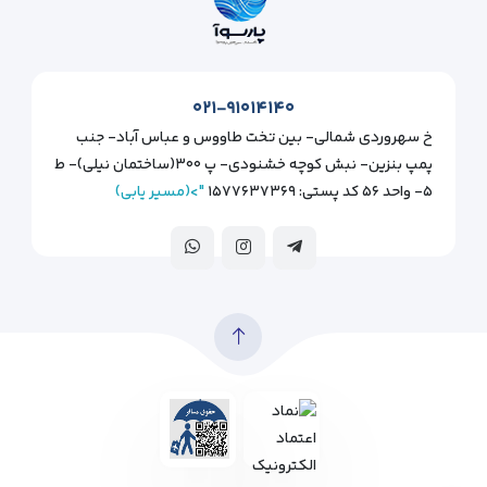
۰۲۱-۹۱۰۱۴۱۴۰
خ سهروردی شمالی- بین تخت طاووس و عباس آباد- جنب
پمپ بنزین- نبش کوچه خشنودی- پ ۳۰۰(ساختمان نیلی)- ط
۵- واحد ۵۶ کد پستی: ۱۵۷۷۶۳۷۳۶۹
">(مسیر یابی)