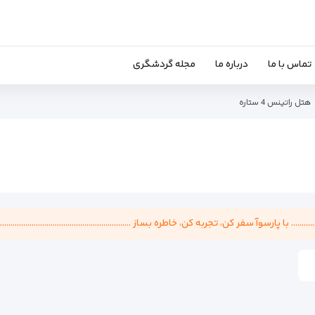
تماس با ما
درباره ما
مجله گردشگری
هتل راتینس 4 ستاره
........................ با پارسوآ سفر کن، تجربه کن، خاطره بساز ...................................................................