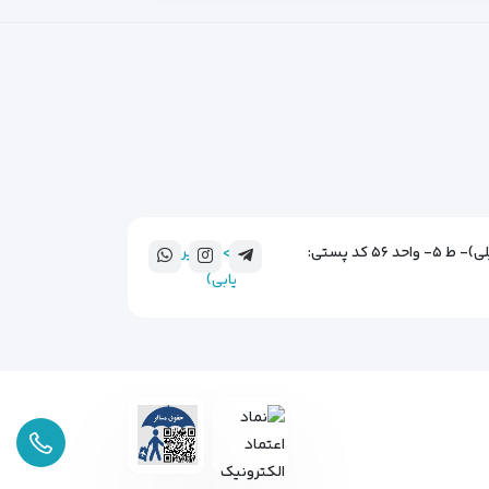
خ سهروردی شمالی- بین تخت طاووس و عباس آباد- جنب پمپ بنزین- نبش کوچه خشنودی- پ ۳۰۰(ساختمان نیلی)- ط ۵- واحد ۵۶ کد پستی:
">(مسیر
یابی)