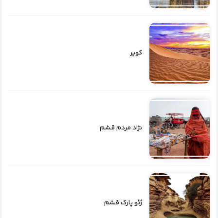
کویر
نژاد مردم قشم
ژئو پارک قشم