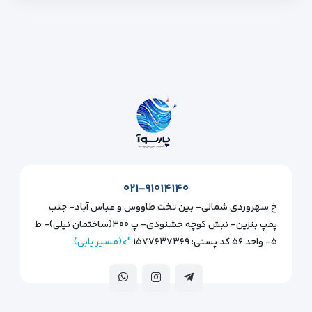
۰۲۱-۹۱۰۱۴۱۴۰
خ سهروردی شمالی- بین تخت طاووس و عباس آباد- جنب
پمپ بنزین- نبش کوچه خشنودی- پ ۳۰۰(ساختمان نیلی)- ط
۵- واحد ۵۶ کد پستی: ۱۵۷۷۶۳۷۳۶۹
">(مسیر یابی)