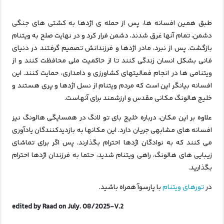
طبق همین افسانه ها، پس از حمله ی اژدها به کشتی‌ های جنگی
دشمن، تمام آنها غرق شدند، دشمن فرار کرد و در نهایت صلح به ویتنام
بازگشت.
پس از نبرد، مادر اژدها و فرزندانش تصمیم گرفتند در دنیای
فانی بشکل انسان زندگی کنند تا از حاکمیت ملی محافظت کنند و از
ویتنامی‌ ها در انجام فعالیتهای کشاورزی و دامداری، حمایت کنند.
این
افسانه بیانگر این است که مردم ویتنام از نسل اژدها و پری هستند و
خلیج هالونگ مکانی مقدس و ارزشمند برای آنهاست.
علاوه بر این مکان، درباره خلیج بای تو لانگ در همسایگی هالونگ نیز
افسانه های مشابهی جریان دارد. این مکانها به بازدیدکنندگان یادآوری
می‌ کنند که به نوادگان اژدها احترام بگذارند. پس اگر برای تماشای
زیبایی‌ های هالونگ، راهی ویتنام شدید، حتما به فرزندان اژدها احترام
بگذارید.
در
تورهای ویتنام
با پارسوآ همراه باشید.
edited by Raad on July. 08/2025-V.2