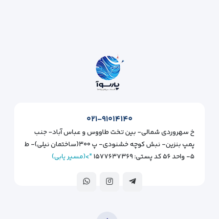
۰۲۱-۹۱۰۱۴۱۴۰
خ سهروردی شمالی- بین تخت طاووس و عباس آباد- جنب
پمپ بنزین- نبش کوچه خشنودی- پ ۳۰۰(ساختمان نیلی)- ط
۵- واحد ۵۶ کد پستی: ۱۵۷۷۶۳۷۳۶۹
">(مسیر یابی)