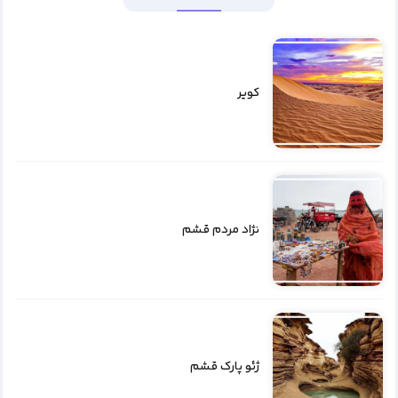
کویر
نژاد مردم قشم
ژئو پارک قشم