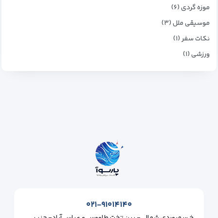
موزه گردی (۶)
موسیقی ملل (۳)
نکات سفر (۱)
ورزشی (۱)
۰۲۱-۹۱۰۱۴۱۴۰
خ سهروردی شمالی- بین تخت طاووس و عباس آباد- جنب