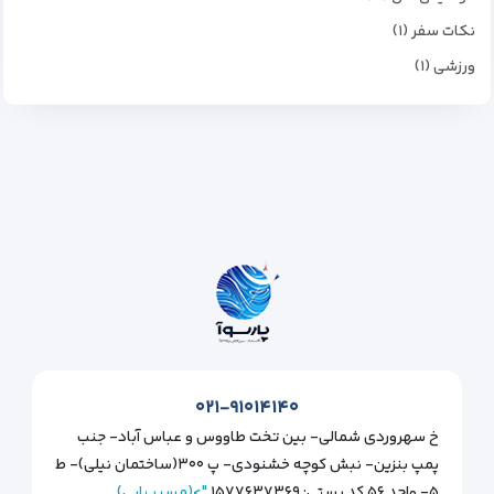
نکات سفر (۱)
ورزشی (۱)
۰۲۱-۹۱۰۱۴۱۴۰
خ سهروردی شمالی- بین تخت طاووس و عباس آباد- جنب
پمپ بنزین- نبش کوچه خشنودی- پ ۳۰۰(ساختمان نیلی)- ط
۵- واحد ۵۶ کد پستی: ۱۵۷۷۶۳۷۳۶۹
">(مسیر یابی)